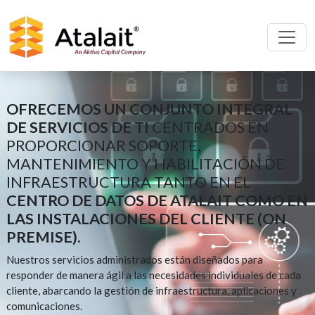
OFRECEMOS UN CONJUNTO INTEGRAL
DE SERVICIOS DE TI
CENTRADOS EN
PROPORCIONAR SOPORTE,
MANTENIMIENTO Y HABILITACIÓN DE
INFRAESTRUCTURA TANTO EN EL
CENTRO DE DATOS DE ATALAIT COMO EN
LAS INSTALACIONES DEL CLIENTE (ON
PREMISE).
Nuestros servicios administrados están diseñados para
responder de manera ágil a las necesidades individuales de cada
cliente, abarcando la gestión de infraestructura, aplicaciones y
comunicaciones.