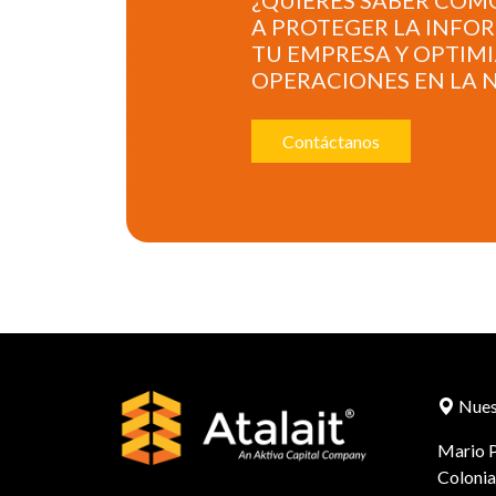
¿QUIERES SABER CÓ
A PROTEGER LA INFO
TU EMPRESA Y OPTIMI
OPERACIONES EN LA 
Contáctanos
Nuest
Mario P
Colonia