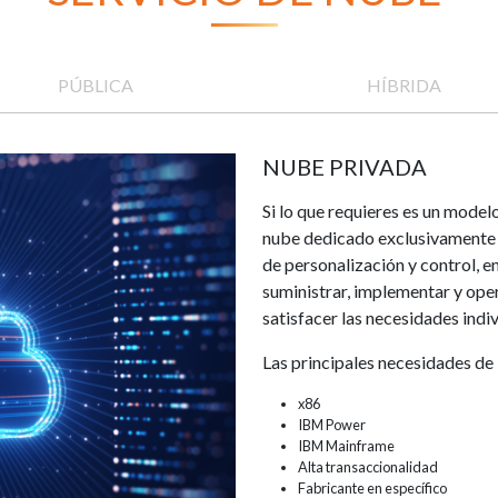
PÚBLICA
HÍBRIDA
NUBE PRIVADA
Si lo que requieres es un model
nube dedicado exclusivamente p
de personalización y control, e
suministrar, implementar y ope
satisfacer las necesidades indiv
Las principales necesidades de 
x86
IBM Power
IBM Mainframe
Alta transaccionalidad
Fabricante en específico